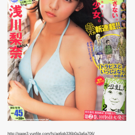
http://page3.yunfile.com/fs/aq6qb336b0a3a6a706/