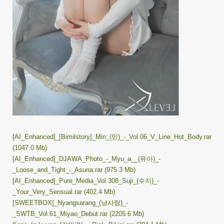
[AI_Enhanced]_[Bimilstory]_Min_(민)_-_Vol.06_V_Line_Hot_Body.rar
(1047.0 Mb)
[AI_Enhanced]_DJAWA_Photo_-_Myu_a__(뮤아)_-
_Loose_and_Tight_-_Asuna.rar (975.3 Mb)
[AI_Enhanced]_Pure_Media_Vol.308_Suji_(수지)_-
_Your_Very_Sensual.rar (402.4 Mb)
[SWEETBOX]_Nyangsarang_(냥사랑)_-
_SWTB_Vol.61_Miyao_Debut.rar (2205.6 Mb)