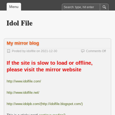
Menu
Idol File
My mirror blog
on
Posted by
idolfile
on
2021-12-30
Comments Off
My
mirror
If the site is slow to load or offline,
blog
please visit the mirror website
http://www.idolfile.com/
http://www.idolfile.net/
http://www.idolpb.com/(http://idolfile.blogspot.com/)