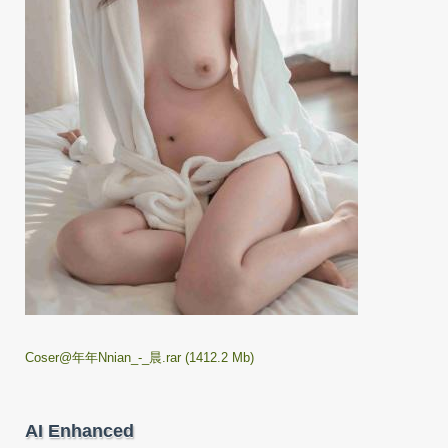
Coser@年年Nnian_-_晨.rar (1412.2 Mb)
AI Enhanced