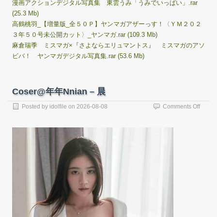
漫画アクションデジタル写真集 東雲うみ「うみでいっぱい」.rar
(25.3 Mb)
高鶴桃羽_【増量版_全５０Ｐ】ヤンマガアザーっす！〈ＹＭ２０２
３年５０号未公開カット〉_ヤンマガ.rar (109.3 Mb)
麻倉瑞季 ミスマガ×『さよならエリュマントス』 ミスマガのアソ
ビバ！ ヤンマガデジタル写真集.rar (53.6 Mb)
Coser@年年Nnian – 晨
on
Posted by
idolfile
on
2026-08-08
Comments Off
Cose
年
年
Nnian
–
晨