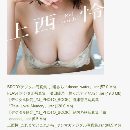
BRODYデジタル写真集_川道さら「dream_water」.rar (57.0 Mb)
FLASHデジタル写真集 澄田綾乃 輝くボディだね！.rar (49.8 Mb)
【デジタル限定_YJ_PHOTO_BOOK】海津雪乃写真集
「True_Love_Memory」.rar (120.0 Mb)
【デジタル限定_YJ_PHOTO_BOOK】紀内乃秋写真集「繭
_cocoon」.rar (9.5 Mb)
上西怜_これまでとこれから_ヤンマガデジタル写真集.rar (94.5 Mb)