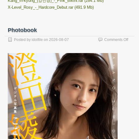
Kang_In-kyung_(강인경)_-_Pink_Bikini.rar (284.1 Mb)
X-Level_Rosy_-_Hardcore_Debut.rar (491.9 Mb)
Photobook
on
Posted by
idolfile
on
2026-08-07
Comments Off
Photo