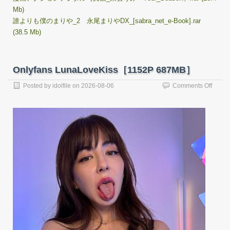
Mb)
誰よりも僕のまりや_2 永尾まりやDX_[sabra_net_e-Book].rar
(38.5 Mb)
Onlyfans LunaLoveKiss［1152P 687MB］
on
Posted by
idolfile
on
2026-08-06
Comments Off
Onlyfa
LunaL
687M