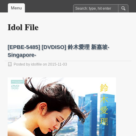
Menu
Idol File
[EPBE-5485] [DVDISO] 鈴木愛理 新嘉坡-
Singapore-
Posted by
idolfile
on 2015-11-03