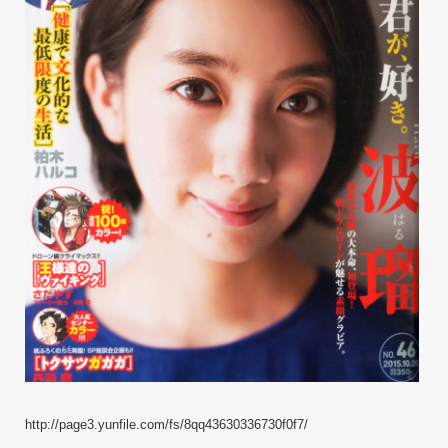
http://page3.yunfile.com/fs/8qq43630336730f0f7/