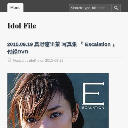
Menu
Idol File
2015.09.19 真野恵里菜 写真集 『 Escalation 』
付録DVD
Posted by
idolfile
on 2015-09-22