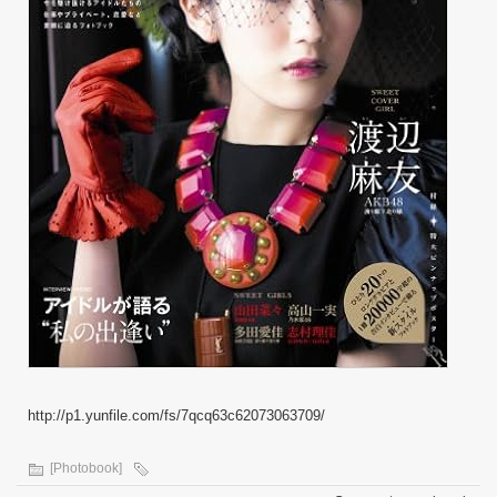
http://p1.yunfile.com/fs/7qcq63c62073063709/
[Photobook]