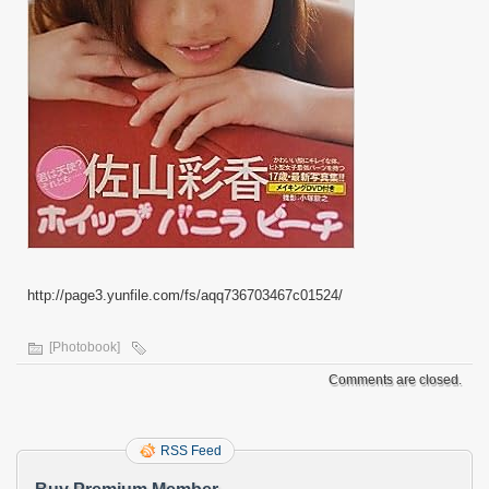
http://page3.yunfile.com/fs/aqq736703467c01524/
[Photobook]
Comments are closed.
RSS Feed