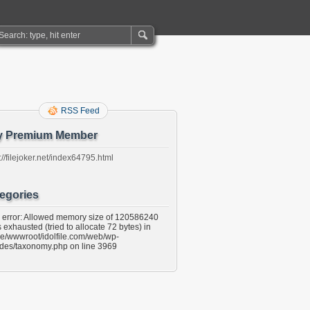
RSS Feed
y Premium Member
://filejoker.net/index64795.html
egories
l error: Allowed memory size of 120586240
 exhausted (tried to allocate 72 bytes) in
e/wwwroot/idolfile.com/web/wp-
udes/taxonomy.php on line 3969