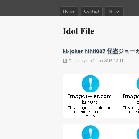
Home
Contact
Mirror
Idol File
kt-joker hihit007 怪盗
Posted by
idolfile
on 2015-12-11