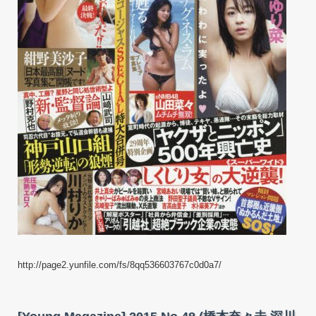
ミ
ア
グ
ネ
ス･
ラ
ム
川
村
り
か
柳
ゆ
り
菜
山
田
菜々
紺
野
美
http://page2.yunfile.com/fs/8qq536603767c0d0a7/
沙
子
他)