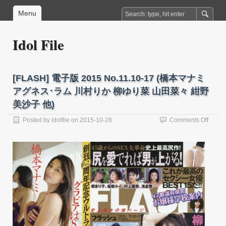
Menu
Idol File
[FLASH] 電子版 2015 No.11.10-17 (橋本マナミ
アグネス･ラム 川村りか 柳ゆり菜 山田菜々 紺野
美沙子 他)
on
Posted by
idolfile
on
2015-10-28
Comments Off
[FLAS
電
子
版
2015
No.11.
17
(橋
本
マ
ナ