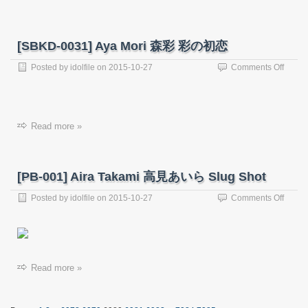
田
未
来
[SBKD-0031] Aya Mori 森彩 彩の初恋
未
来
on
Posted by
idolfile
on
2015-10-27
Comments Off
日
[SBKD
記
0031]
Aya
Mori
Read more »
森
彩
彩
の
[PB-001] Aira Takami 高見あいら Slug Shot
初
恋
on
Posted by
idolfile
on
2015-10-27
Comments Off
[PB-
001]
Aira
Takam
高
Read more »
見
あ
い