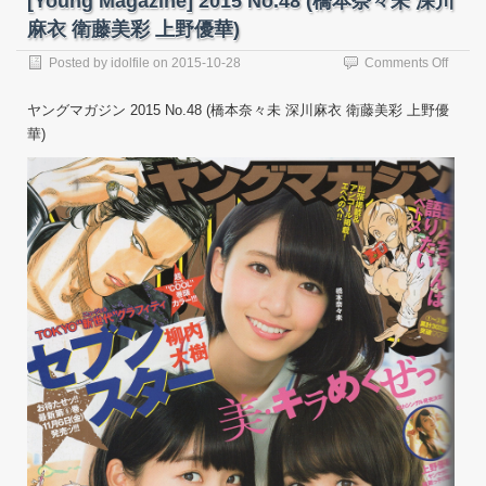
[Young Magazine] 2015 No.48 (橋本奈々未 深川
麻衣 衛藤美彩 上野優華)
on
Posted by
idolfile
on
2015-10-28
Comments Off
[Youn
Magaz
ヤングマガジン 2015 No.48 (橋本奈々未 深川麻衣 衛藤美彩 上野優
2015
華)
No.48
(橋
本
奈々
未
深
川
麻
衣
衛
藤
美
彩
上
野
優
華)