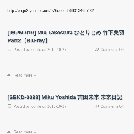
22
Kohar
http://page2.yunfile.com/fs/6qeqc3e68013468703/
Nishin
–
Limite
Galler
[IMPM-010] Miu Takeshita ひとりじめ 竹下美羽
16.3
[28.3M
Part2［Blu-ray］
on
Posted by
idolfile
on
2015-10-27
Comments Off
[IMPM
010]
Miu
Takesh
Read more »
ひ
と
り
じ
[SBKD-0038] Miku Yoshida 吉田未来 未来日記
め
竹
on
Posted by
idolfile
on
2015-10-27
Comments Off
下
[SBKD
美
0038]
羽
Miku
Part2
Yoshi
ray］
Read more »
吉