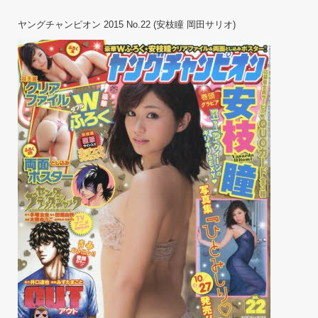
[Youn
Champ
ヤングチャンピオン 2015 No.22 (安枝瞳 岡田サリオ)
2015
No.22
(安
枝
瞳
岡
田
サ
リ
オ)