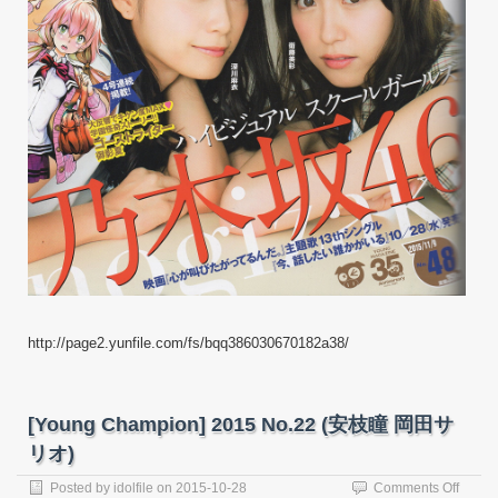
http://page2.yunfile.com/fs/bqq386030670182a38/
[Young Champion] 2015 No.22 (安枝瞳 岡田サ
リオ)
on
Posted by
idolfile
on
2015-10-28
Comments Off