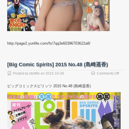
http://page2.yunfile.com/fs/7qq3e60396703622a8/
[Big Comic Spirits] 2015 No.48 (島崎遥香)
on
Posted by
idolfile
on
2015-10-28
Comments Off
[Big
Comic
ビッグコミックスピリッツ 2015 No.48 (島崎遥香)
Spirits
2015
No.48
(島
崎
遥
香)