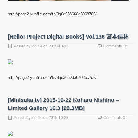
http://page2.yunfile.com/fs/3q0q938660d3068706/
[Hello! Project Digital Books] Vol.136 宮本佳林
on
Posted by
idolfile
on
2015-10-28
Comments Off
[Hello!
Projec
Digital
Books
Vol.13
http://page2.yunfile.com/fs/9qq30603a6703bc7c2/
宮
本
佳
林
[Minisuka.tv] 2015-10-22 Koharu Nishino –
Limited Gallery 16.3 [28.3MB]
on
Posted by
idolfile
on
2015-10-28
Comments Off
[Minis
2015-
10-