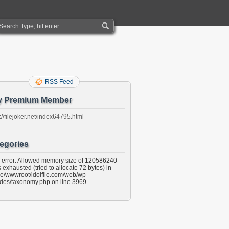
RSS Feed
y Premium Member
://filejoker.net/index64795.html
egories
l error: Allowed memory size of 120586240
 exhausted (tried to allocate 72 bytes) in
e/wwwroot/idolfile.com/web/wp-
udes/taxonomy.php on line 3969