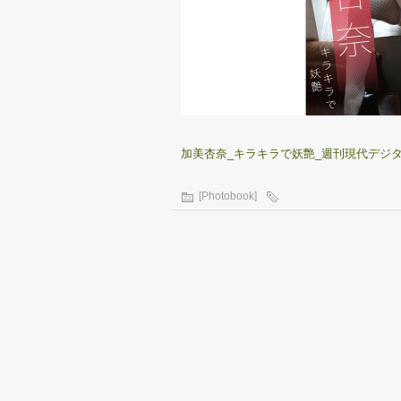
加美杏奈_キラキラで妖艶_週刊現代デジタル写真
[Photobook]